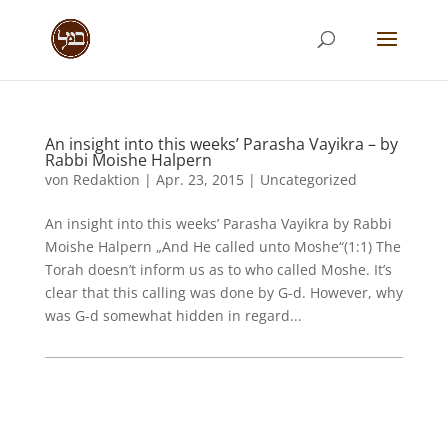
An insight into this weeks’ Parasha Vayikra – by
Rabbi Moishe Halpern
von
Redaktion
|
Apr. 23, 2015
|
Uncategorized
An insight into this weeks’ Parasha Vayikra by Rabbi
Moishe Halpern „And He called unto Moshe“(1:1) The
Torah doesn’t inform us as to who called Moshe. It’s
clear that this calling was done by G-d. However, why
was G-d somewhat hidden in regard...